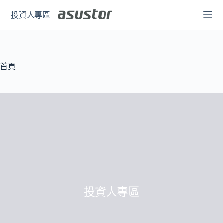
跳
投資人專區
至
主
要
內
首頁
容
投資人專區