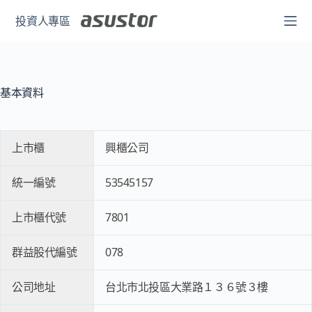
跳
投資人專區
至
主
要
內
基本資料
容
上市櫃
興櫃公司
統一編號
53545157
上市櫃代號
7801
群益股代編號
078
公司地址
台北市北投區大業路１３６號３樓